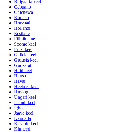
Bulgaaria keel
Cebuano
Chichewa
Korsika
Horvaadi
Hollandi
Eestlane
Filipiinlane
Soome keel
Friisi keel
Galicia keel
Gruusia keel
Gudžarati
Haiti keel
Hausa
Havai
Heebrea keel
Hmong
Ungari keel
Islandi keel
Igbo
Jaava keel
Kannada
Kasahhi keel
Khmeeri