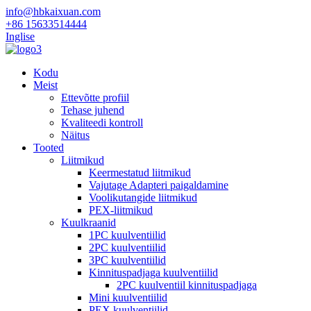
info@hbkaixuan.com
+86 15633514444
Inglise
Kodu
Meist
Ettevõtte profiil
Tehase juhend
Kvaliteedi kontroll
Näitus
Tooted
Liitmikud
Keermestatud liitmikud
Vajutage Adapteri paigaldamine
Voolikutangide liitmikud
PEX-liitmikud
Kuulkraanid
1PC kuulventiilid
2PC kuulventiilid
3PC kuulventiilid
Kinnituspadjaga kuulventiilid
2PC kuulventiil kinnituspadjaga
Mini kuulventiilid
PEX kuulventiilid