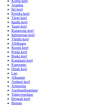
Korea keel
Araabia
Iiri keel
Kreeka keel
Türgi keel
Itaalia keel
Taani keel
Rumeenia keel
Indoneesia keel
Tšehhi keel
Afrikaans
Rootsi keel
Poola keel
Baski keel
Katalaani keel
Esperanto
Hindi keel
Lao
Albaania
Amhari keel
Armeenia
Aserbaidžaanlane
Valgevenelane
Bengali keel
Bosnia