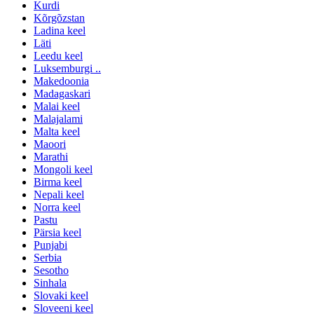
Kurdi
Kõrgõzstan
Ladina keel
Läti
Leedu keel
Luksemburgi ..
Makedoonia
Madagaskari
Malai keel
Malajalami
Malta keel
Maoori
Marathi
Mongoli keel
Birma keel
Nepali keel
Norra keel
Pastu
Pärsia keel
Punjabi
Serbia
Sesotho
Sinhala
Slovaki keel
Sloveeni keel