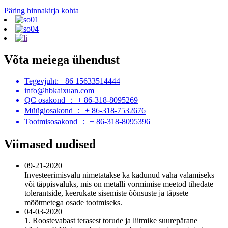
Päring hinnakirja kohta
Võta meiega ühendust
Tegevjuht: +86 15633514444
info@hbkaixuan.com
QC osakond ： + 86-318-8095269
Müügiosakond ： + 86-318-7532676
Tootmisosakond ： + 86-318-8095396
Viimased uudised
09-21-2020
Investeerimisvalu nimetatakse ka kadunud vaha valamiseks
või täppisvaluks, mis on metalli vormimise meetod tihedate
tolerantside, keerukate sisemiste õõnsuste ja täpsete
mõõtmetega osade tootmiseks.
04-03-2020
1. Roostevabast terasest torude ja liitmike suurepärane