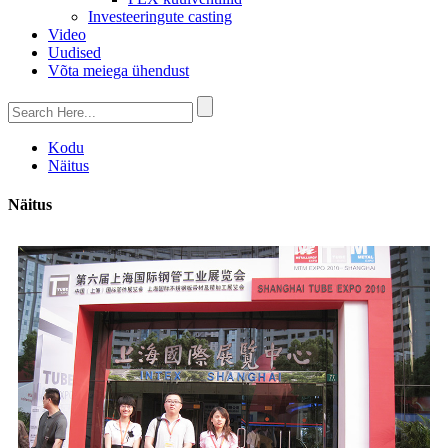
Investeeringute casting
Video
Uudised
Võta meiega ühendust
Kodu
Näitus
Näitus