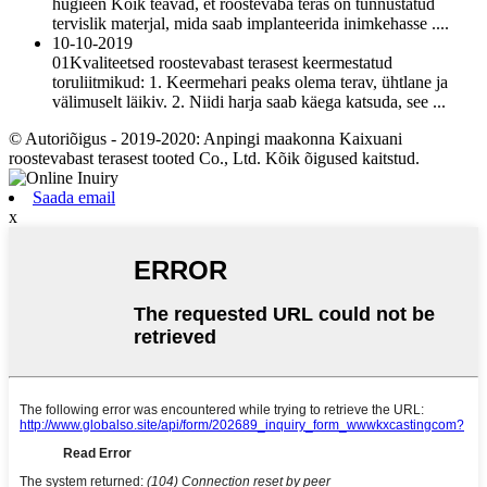
hügieen Kõik teavad, et roostevaba teras on tunnustatud
tervislik materjal, mida saab implanteerida inimkehasse ....
10-10-2019
01Kvaliteetsed roostevabast terasest keermestatud
toruliitmikud: 1. Keermehari peaks olema terav, ühtlane ja
välimuselt läikiv. 2. Niidi harja saab käega katsuda, see ...
© Autoriõigus - 2019-2020: Anpingi maakonna Kaixuani
roostevabast terasest tooted Co., Ltd. Kõik õigused kaitstud.
Saada email
x