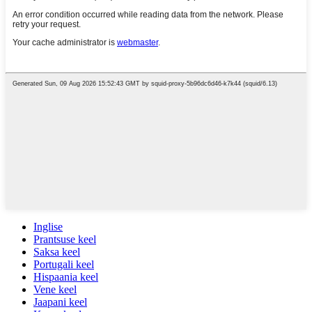
Inglise
Prantsuse keel
Saksa keel
Portugali keel
Hispaania keel
Vene keel
Jaapani keel