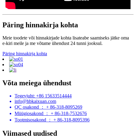
Päring hinnakirja kohta
Meie toodete või hinnakirjade kohta lisateabe saamiseks jätke oma
e-kiri meile ja me võtame ühendust 24 tunni jooksul.
Päring hinnakirja kohta
Võta meiega ühendust
Tegevjuht: +86 15633514444
info@hbkaixuan.com
QC osakond ： + 86-318-8095269
Müügiosakond ： + 86-318-7532676
Tootmisosakond ： + 86-318-8095396
Viimased uudised