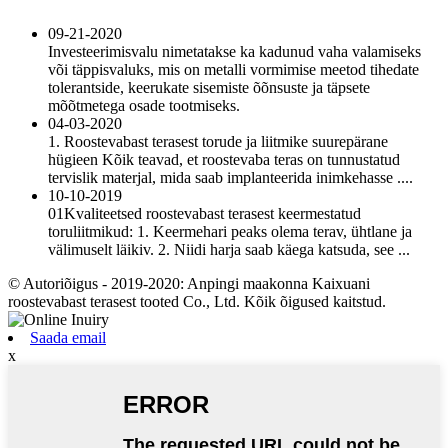
09-21-2020
Investeerimisvalu nimetatakse ka kadunud vaha valamiseks
või täppisvaluks, mis on metalli vormimise meetod tihedate
tolerantside, keerukate sisemiste õõnsuste ja täpsete
mõõtmetega osade tootmiseks.
04-03-2020
1. Roostevabast terasest torude ja liitmike suurepärane
hügieen Kõik teavad, et roostevaba teras on tunnustatud
tervislik materjal, mida saab implanteerida inimkehasse ....
10-10-2019
01Kvaliteetsed roostevabast terasest keermestatud
toruliitmikud: 1. Keermehari peaks olema terav, ühtlane ja
välimuselt läikiv. 2. Niidi harja saab käega katsuda, see ...
© Autoriõigus - 2019-2020: Anpingi maakonna Kaixuani
roostevabast terasest tooted Co., Ltd. Kõik õigused kaitstud.
Saada email
x