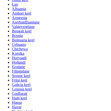
Lao
Albaania
Amhari keel
Armeenia
Aserbaidžaanlane
Valgevenelane
Bengali keel
Bosnia
Bulgaaria keel
Cebuano
Chichewa
Korsika
Horvaadi
Hollandi
Eestlane
Filipiinlane
Soome keel
Friisi keel
Galicia keel
Gruusia keel
Gudžarati
Haiti keel
Hausa
Havai