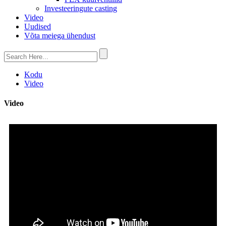
Investeeringute casting
Video
Uudised
Võta meiega ühendust
Kodu
Video
Video