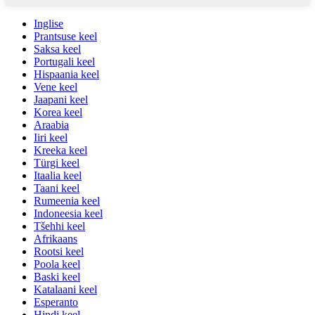
Inglise
Prantsuse keel
Saksa keel
Portugali keel
Hispaania keel
Vene keel
Jaapani keel
Korea keel
Araabia
Iiri keel
Kreeka keel
Türgi keel
Itaalia keel
Taani keel
Rumeenia keel
Indoneesia keel
Tšehhi keel
Afrikaans
Rootsi keel
Poola keel
Baski keel
Katalaani keel
Esperanto
Hindi keel