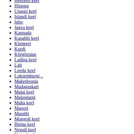
Heebrea keel
Hmong
Ungari keel
Islandi keel
Igbo
Jaava keel
Kannada
Kasahhi keel
Khmeeri
Kurdi
Kõrgõzstan
Ladina keel
Läti
Leedu keel
Luksemburgi ..
Makedoonia
Madagaskari
Malai keel
Malajalami
Malta keel
Maoori
Marathi
Mongoli keel
Birma keel
Nepali keel