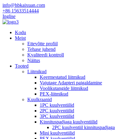
info@hbkaixuan.com
+86 15633514444
Inglise
Kodu
Meist
Ettevõtte profiil
Tehase juhend
Kvaliteedi kontroll
Näitus
Tooted
Liitmikud
Keermestatud liitmikud
Vajutage Adapteri paigaldamine
Voolikutangide liitmikud
PEX-liitmikud
Kuulkraanid
1PC kuulventiilid
2PC kuulventiilid
3PC kuulventiilid
Kinnituspadjaga kuulventiilid
2PC kuulventiil kinnituspadjaga
Mini kuulventiilid
PEX kuulventiilid