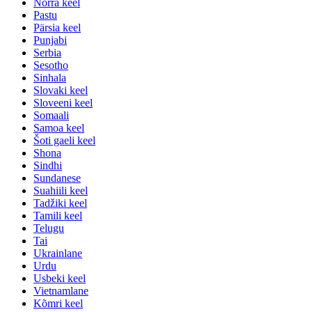
Norra keel
Pastu
Pärsia keel
Punjabi
Serbia
Sesotho
Sinhala
Slovaki keel
Sloveeni keel
Somaali
Samoa keel
Šoti gaeli keel
Shona
Sindhi
Sundanese
Suahiili keel
Tadžiki keel
Tamili keel
Telugu
Tai
Ukrainlane
Urdu
Usbeki keel
Vietnamlane
Kõmri keel